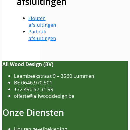
afsluitingen
Houten
afsluitingen
Padouk
afsluitingen
All Wood Design (BV)
Laambeekstraat 9 – 3560 Lummen
BE 0646.970.501
+32 490 57 31 99
offerte@allwooddesign.be
Onze Diensten
Houten gevelbekleding