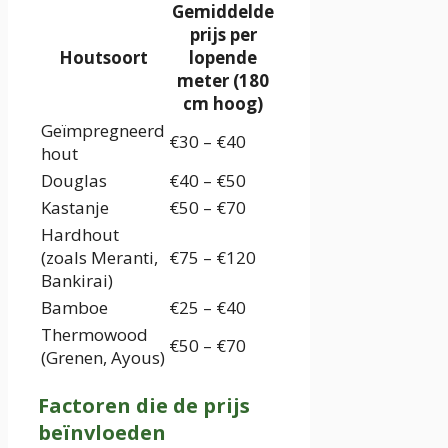
Gemiddelde
prijs per
Houtsoort
lopende
meter (180
cm hoog)
Geïmpregneerd
€30 – €40
hout
Douglas
€40 – €50
Kastanje
€50 – €70
Hardhout
(zoals Meranti,
€75 – €120
Bankirai)
Bamboe
€25 – €40
Thermowood
€50 – €70
(Grenen, Ayous)
Factoren die de prijs
beïnvloeden