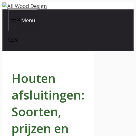
Ga
naar
de
Menu
inhoud
Houten
afsluitingen:
Soorten,
prijzen en