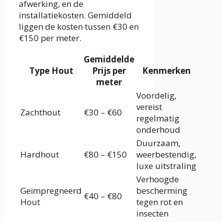
afwerking, en de
installatiekosten. Gemiddeld
liggen de kosten tussen €30 en
€150 per meter.
Gemiddelde
Type Hout
Prijs per
Kenmerken
meter
Voordelig,
vereist
Zachthout
€30 – €60
regelmatig
onderhoud
Duurzaam,
Hardhout
€80 – €150
weerbestendig,
luxe uitstraling
Verhoogde
Geïmpregneerd
bescherming
€40 – €80
Hout
tegen rot en
insecten