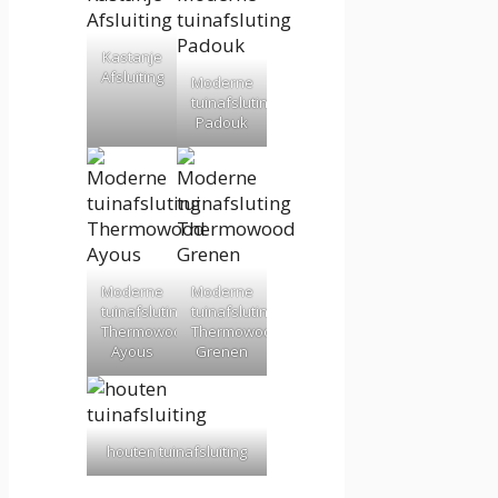
Kastanje
Afsluiting
Moderne
tuinafsluting
Padouk
Moderne
Moderne
tuinafsluting
tuinafsluting
Thermowood
Thermowood
Ayous
Grenen
houten tuinafsluiting