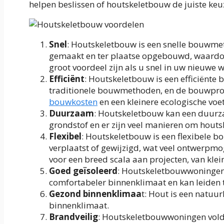
helpen beslissen of houtskeletbouw de juiste keuz
Snel
: Houtskeletbouw is een snelle bouwme
gemaakt en ter plaatse opgebouwd, waardoor
groot voordeel zijn als u snel in uw nieuwe 
Efficiënt
: Houtskeletbouw is een efficiënte
traditionele bouwmethoden, en de bouwproce
bouwkosten
en een kleinere ecologische voe
Duurzaam
: Houtskeletbouw kan een duurz
grondstof en er zijn veel manieren om houts
Flexibel
: Houtskeletbouw is een flexibele
verplaatst of gewijzigd, wat veel ontwerpmo
voor een breed scala aan projecten, van kl
Goed geïsoleerd
: Houtskeletbouwwoningen z
comfortabeler binnenklimaat en kan leiden t
Gezond binnenklimaa
t: Hout is een natuu
binnenklimaat.
Brandveilig
: Houtskeletbouwwoningen vold