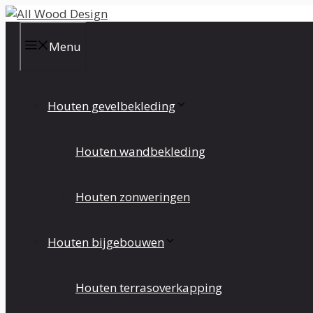
Ga
naar
de
Menu
inhoud
Houten gevelbekleding
Houten wandbekleding
Houten zonweringen
Houten bijgebouwen
Houten terrasoverkapping