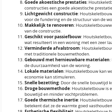
Goede akoestische prestaties
: Houtskelet
constructies een goede akoestische prestati
Lichtgewicht constructie
: Houtskeletbouw 
voor de fundering en de structuur van de wo
Makkelijk te renoveren
: Houtskeletbouwwon
van de constructie.
Geschikt voor passiefbouw
: Houtskeletbo
wat resulteert in een woning met een zeer la
Verminderde afvalstroom
: Houtskeletbou
met traditionele bouwmethoden.
Gebouwd met hernieuwbare materialen
:
de duurzaamheid van de woning.
Lokale materialen
: Houtskeletbouw kan wo
economie kan stimuleren.
Snelle bezetting
: Door de snelle bouwtijd 
Droge bouwmethode
: Houtskeletbouw is 
bouwtijd en minder vochtproblemen.
Goede thermische inertie
: Houtskeletbouw
betekent dat ze de warmte goed vasthouden
Esthetische flexibiliteit
: Houtskeletbouw bie